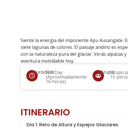
Trekking Ausanga
Home
»
Tours
»
Trekking Ausangate 7 Lagunas
Siente la energía del imponente Apu Ausangate. E
siete lagunas de colores. El paisaje andino es espe
con la naturaleza pura del glaciar. Verás alpacas 
aventura inolvidable hoy.
Duración:
Grupo:
Full Day
Grupo p
(Aproximadamente
15 pers
16 horas)
ITINERARIO
Día 1: Reto de Altura y Espejos Glaciares