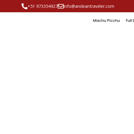
+51 973354927
info@andeantraveler.com
Machu Picchu
Full