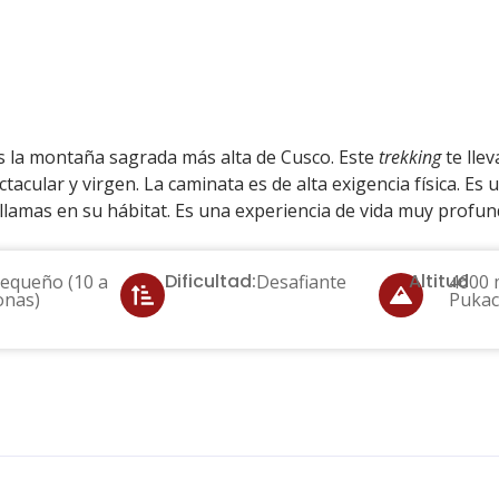
te 7 Lagunas
s la montaña sagrada más alta de Cusco. Este
trekking
te lle
ctacular y virgen. La caminata es de alta exigencia física. E
y llamas en su hábitat. Es una experiencia de vida muy profun
Dificultad:
Altitud
equeño (10 a
Desafiante
4600 
onas)
Pukac