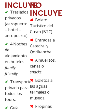
INCLUYE
NO
INCLUYE
Traslados
privados
Boleto
(aeropuerto
Turístico del
– hotel –
Cusco (BTC).
aeropuerto).
Entradas a
4 Noches
Catedral y
de
Qorikancha.
alojamiento
Almuerzos,
en hoteles
cenas o
family-
snacks
.
friendly
.
Boletos a
Transporte
las aguas
privado para
termales o
todos los
museos.
tours.
Propinas
Guía