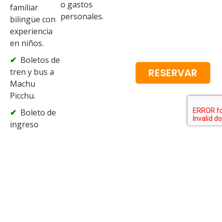
o gastos
familiar
personales.
bilingüe con
experiencia
en niños.
Boletos de
RESERVAR
tren y bus a
Machu
Picchu.
Boleto de
ingreso
oficial a
Machu
Picchu.
Entradas
al Centro de
Animales
Andinos.