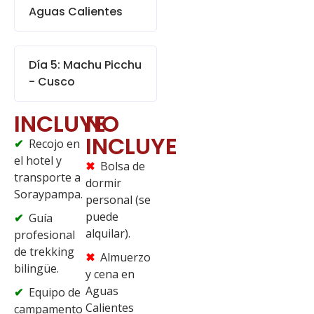
Aguas Calientes
Día 5: Machu Picchu
- Cusco
INCLUYE
NO
INCLUYE
Recojo en
el hotel y
Bolsa de
transporte a
dormir
Soraypampa.
personal (se
puede
Guía
alquilar).
profesional
de trekking
Almuerzo
bilingüe.
y cena en
Aguas
Equipo de
Calientes
campamento