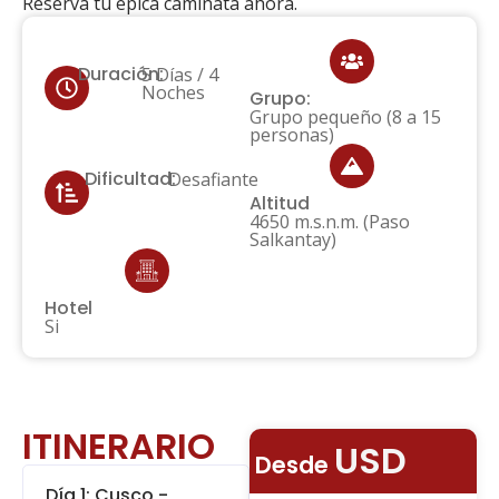
Reserva tu épica caminata ahora.
Duración:
5 Días / 4
Noches
Grupo:
Grupo pequeño (8 a 15
personas)
Dificultad:
Desafiante
Altitud
4650 m.s.n.m. (Paso
Salkantay)
Hotel
Si
ITINERARIO
USD
Desde
Día 1: Cusco -